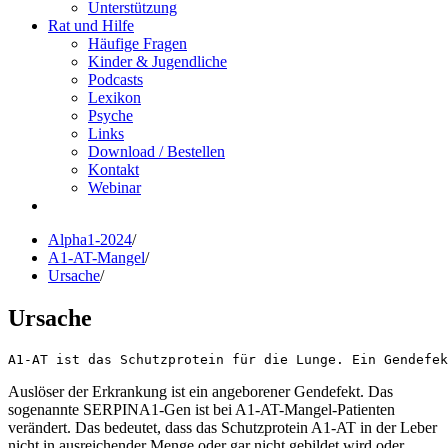
Unterstützung
Rat und Hilfe
Häufige Fragen
Kinder & Jugendliche
Podcasts
Lexikon
Psyche
Links
Download / Bestellen
Kontakt
Webinar
Alpha1-2024
/
A1-AT-Mangel
/
Ursache
/
Ursache
A1-AT ist das Schutzprotein für die Lunge. Ein Gendefek
Auslöser der Erkrankung ist ein angeborener Gendefekt. Das
sogenannte SERPINA1-Gen ist bei A1-AT-Mangel-Patienten
verändert. Das bedeutet, dass das Schutzprotein A1-AT in der Leber
nicht in ausreichender Menge oder gar nicht gebildet wird oder