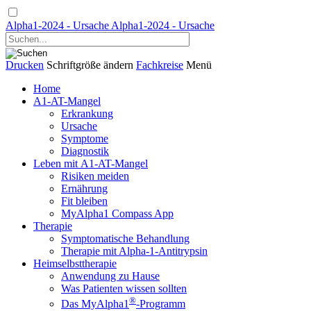
Alpha1-2024 - Ursache
Alpha1-2024 - Ursache
Drucken
Schriftgröße ändern
Fachkreise
Menü
Home
A1-AT-Mangel
Erkrankung
Ursache
Symptome
Diagnostik
Leben mit A1-AT-Mangel
Risiken meiden
Ernährung
Fit bleiben
MyAlpha1 Compass App
Therapie
Symptomatische Behandlung
Therapie mit Alpha-1-Antitrypsin
Heimselbsttherapie
Anwendung zu Hause
Was Patienten wissen sollten
®
Das MyAlpha1
-Programm